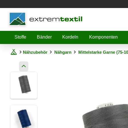
Shopware
Stoffe
Bänder
Kordeln
Komponenten
Nähzubehör
Nähgarn
Mittelstarke Garne (75-1