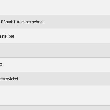
V-stabil, trocknet schnell
estellbar
0.
reuzwickel