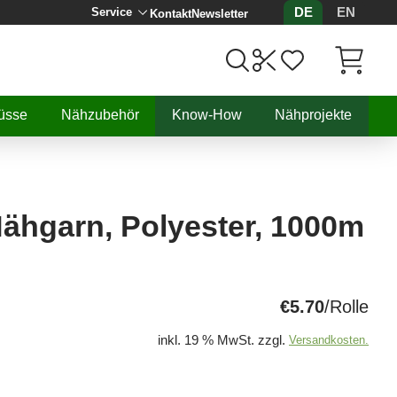
DE
EN
Service
Kontakt
Newsletter
Artikel, 
üsse
Nähzubehör
Know-How
Nähprojekte
 Nähgarn, Polyester, 1000m
€5.70
/Rolle
inkl. 19 % MwSt. zzgl.
Versandkosten.