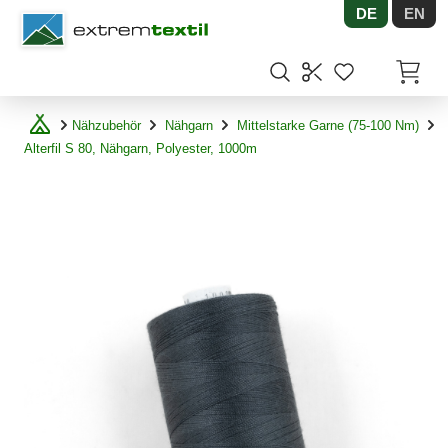
DE
EN
Shopware
Artikel
Nähzubehör
Nähgarn
Mittelstarke Garne (75-100 Nm)
Alterfil S 80, Nähgarn, Polyester, 1000m