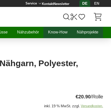
DE
EN
Service
Kontakt
Newsletter
Artikel, 
üsse
Nähzubehör
Know-How
Nähprojekte
, Nähgarn, Polyester,
€20.90
/Rolle
inkl. 19 % MwSt. zzgl.
Versandkosten.