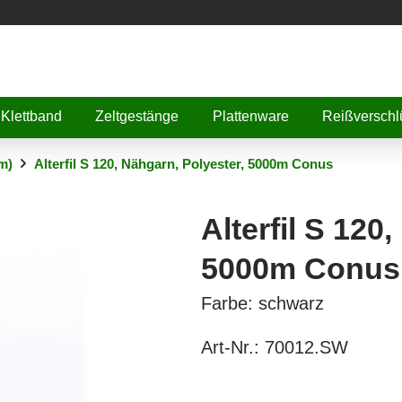
Klettband
Zeltgestänge
Plattenware
Reißverschl
m)
Alterfil S 120, Nähgarn, Polyester, 5000m Conus
Alterfil S 120
5000m Conus
Farbe: schwarz
Art-Nr.:
70012.SW