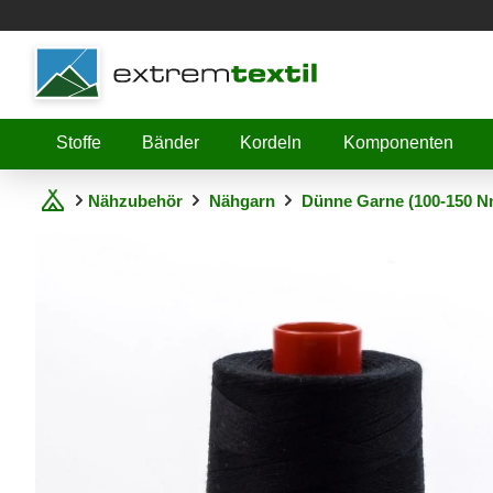
Shopware
Stoffe
Bänder
Kordeln
Komponenten
Nähzubehör
Nähgarn
Dünne Garne (100-150 N