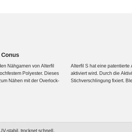
m Conus
n Nähgarnen von Alterfil
Alterfil S hat eine patentier
ochfestem Polyester. Dieses
aktiviert wird. Durch die Akt
 zum Nähen mit der Overlock-
Stichverschlingung fixiert. B
-stabil, trocknet schnell.