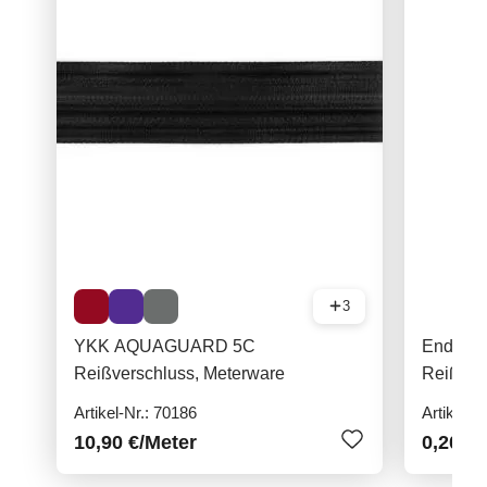
3
YKK AQUAGUARD 5C
Endteil
Reißverschluss, Meterware
Reißver
Artikel-Nr.: 70186
Artikel-N
10,90 €
/Meter
0,20 €
/