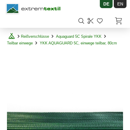
DE
EN
Shopware
Artikel
Reißverschlüsse
Aquaguard 5C Spirale YKK
Teilbar einwege
YKK AQUAGUARD 5C, einwege teilbar, 80cm