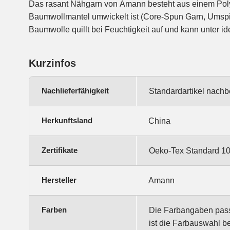
Das rasant Nähgarn von Amann besteht aus einem Poly
Nahtlöcher abdichten. Für eine dauerhafte Wasserdichtigke
Baumwollmantel umwickelt ist (Core-Spun Garn, Umsp
Baumwolle quillt bei Feuchtigkeit auf und kann unter 
Kurzinfos
Nachlieferfähigkeit
Standardartikel nachb
Herkunftsland
China
Zertifikate
Oeko-Tex Standard 1
Hersteller
Amann
Farben
Die Farbangaben passe
ist die Farbauswahl b