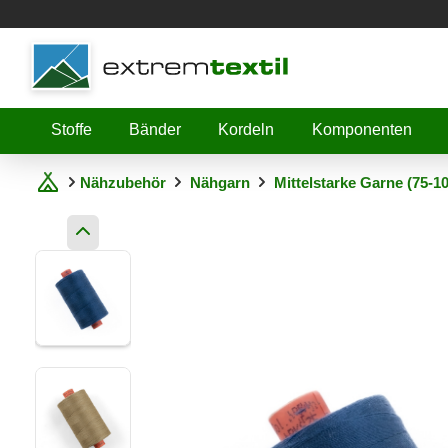
Shopware
Stoffe
Bänder
Kordeln
Komponenten
Nähzubehör
Nähgarn
Mittelstarke Garne (75-1