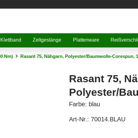
Klettband
Zeltgestänge
Plattenware
Reißverschl
00 Nm)
Rasant 75, Nähgarn, Polyester/Baumwolle-Corespun, 
Rasant 75, Nä
Polyester/Ba
Farbe: blau
Art-Nr.:
70014.BLAU