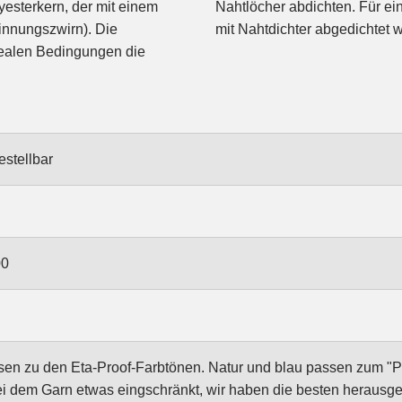
esterkern, der mit einem
it sollte die Naht trotzdem
innungszwirn). Die
mit Nahtdichter abgedichtet w
idealen Bedingungen die
estellbar
00
n zu den Eta-Proof-Farbtönen. Natur und blau passen zum "Poly
ei dem Garn etwas eingschränkt, wir haben die besten herausge