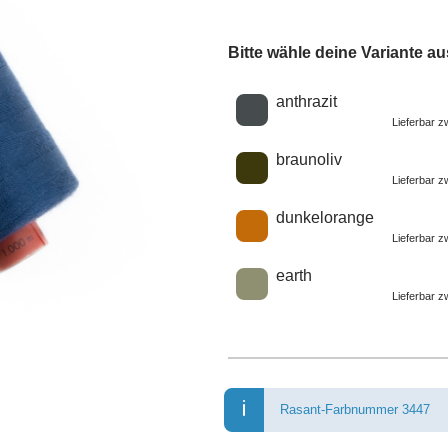
Bitte wähle deine Variante au
Wähle eine Farbe
anthrazit
Lieferbar 
braunoliv
Lieferbar 
dunkelorange
Lieferbar 
earth
Lieferbar 
Rasant-Farbnummer 3447