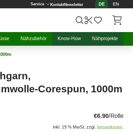
DE
EN
Service
Kontakt
Newsletter
Artikel, 
üsse
Nähzubehör
Know-How
Nähprojekte
1000m
hgarn,
umwolle-Corespun, 1000m
€6.90
/Rolle
inkl. 19 % MwSt. zzgl.
Versandkosten.