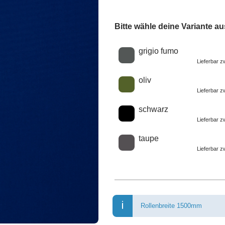
Bitte wähle deine Variante au
Wähle eine Farbe
grigio fumo
Lieferbar 
oliv
Lieferbar 
schwarz
Lieferbar 
taupe
Lieferbar 
Rollenbreite 1500mm