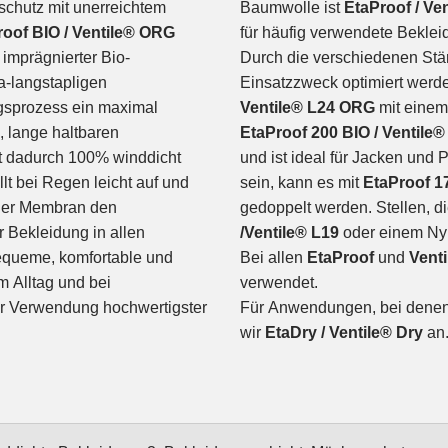
rschutz mit unerreichtem
Baumwolle ist
EtaProof / Ve
roof BIO / Ventile® ORG
für häufig verwendete Beklei
 imprägnierter Bio-
Durch die verschiedenen Stä
-langstapligen
Einsatzzweck optimiert werd
gsprozess ein maximal
Ventile® L24 ORG
mit einem
, lange haltbaren
EtaProof 200 BIO / Ventile
t dadurch 100% winddicht
und ist ideal für Jacken und 
t bei Regen leicht auf und
sein, kann es mit
EtaProof 17
oder Membran den
gedoppelt werden. Stellen, di
r Bekleidung in allen
/Ventile® L19
oder einem Ny
bequeme, komfortable und
Bei allen
EtaProof
und
Vent
m Alltag und bei
verwendet.
r Verwendung hochwertigster
Für Anwendungen, bei denen d
wir
EtaDry / Ventile® Dry
an