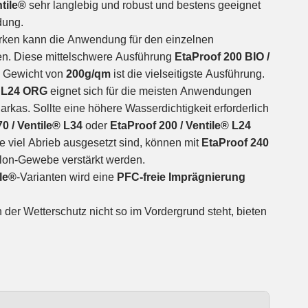
ntile®
sehr langlebig und robust und bestens geeignet
dung.
rken kann die Anwendung für den einzelnen
en. Diese mittelschwere Ausführung
EtaProof 200 BIO /
 Gewicht von
200g/qm
ist die vielseitigste Ausführung.
® L24 ORG
eignet sich für die meisten Anwendungen
Parkas. Sollte eine höhere Wasserdichtigkeit erforderlich
0 / Ventile® L34
oder
EtaProof 200 / Ventile® L24
e viel Abrieb ausgesetzt sind, können mit
EtaProof 240
lon-Gewebe verstärkt werden.
ile®
-Varianten wird eine
PFC-freie Imprägnierung
er Wetterschutz nicht so im Vordergrund steht, bieten
.