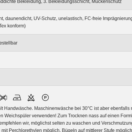
ddichte Bekleidung, 3. Bekleidungsschicht, Mückenschutz
ht, daunendicht, UV-Schutz, unelastisch, FC-freie Imprägnierun
Tex konform)
estellbar
ehlt Handwäsche. Maschinenwäsche bei 30°C ist aber ebenfalls
nen Weichspüler verwenden! Zum Trocknen nass auf einen For
 empfehlen wir, möglichst selten zu waschen und Verschmutzun
it Perchlorethylen möglich. Bügeln auf mittlerer Stufe möglich