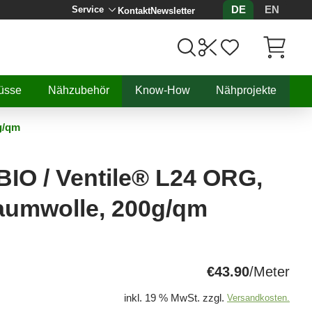
DE
EN
Service
Kontakt
Newsletter
Artikel, 
üsse
Nähzubehör
Know-How
Nähprojekte
g/qm
BIO / Ventile® L24 ORG,
Baumwolle, 200g/qm
€43.90
/Meter
inkl. 19 % MwSt. zzgl.
Versandkosten.