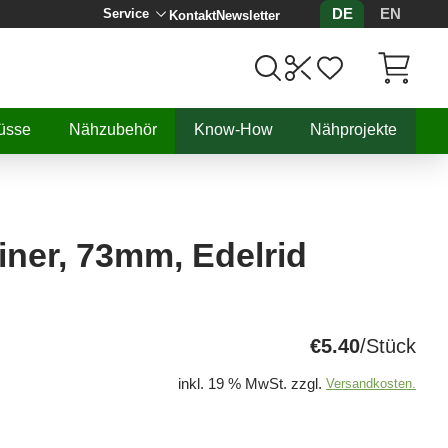
DE
EN
Service
Kontakt
Newsletter
Artikel, 
üsse
Nähzubehör
Know-How
Nähprojekte
ner, 73mm, Edelrid
€5.40
/Stück
inkl. 19 % MwSt. zzgl.
Versandkosten.