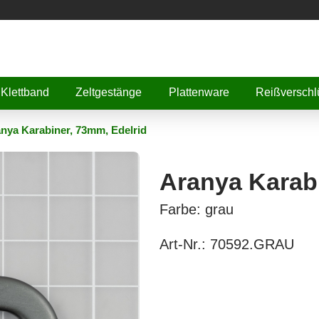
Klettband
Zeltgestänge
Plattenware
Reißverschl
nya Karabiner, 73mm, Edelrid
Aranya Karabi
Farbe: grau
Art-Nr.:
70592.GRAU